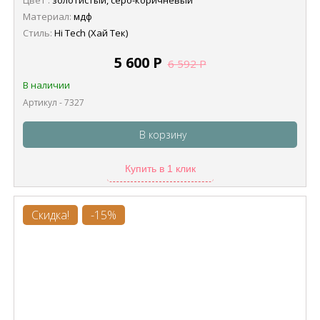
Цвет :
золотистый, серо-коричневый
Материал:
мдф
Стиль:
Hi Tech (Хай Тек)
5 600
Р
6 592
Р
В наличии
Артикул - 7327
В корзину
Купить в 1 клик
Скидка!
-15%