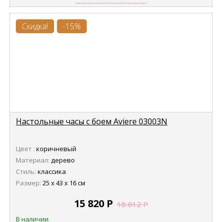
Скидка!
-15%
Настольные часы с боем Aviere 03003N
Цвет :
коричневый
Материал:
дерево
Стиль:
классика
Размер:
25 х 43 х 16 см
15 820
Р
18 612
Р
В наличии