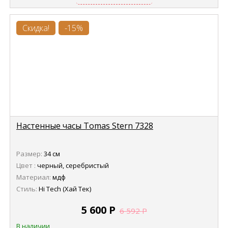
Скидка!
-15%
Настенные часы Tomas Stern 7328
Размер:
34 см
Цвет :
черный, серебристый
Материал:
мдф
Стиль:
Hi Tech (Хай Тек)
5 600
Р
6 592
Р
В наличии