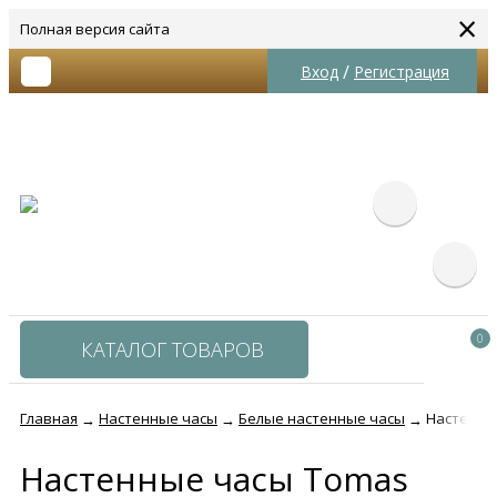
×
Полная версия сайта
/
Вход
Регистрация
0
КАТАЛОГ ТОВАРОВ
Главная
Настенные часы
Белые настенные часы
Настенные
→
→
→
Настенные часы Tomas