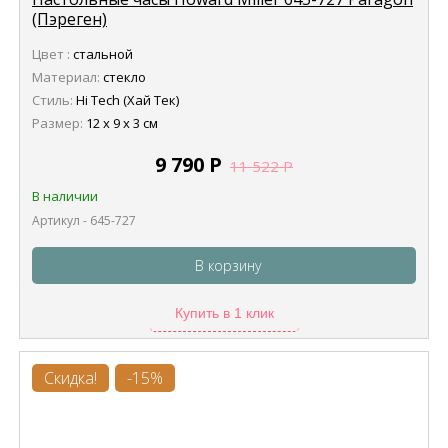
(Пэреген)
Цвет :
стальной
Материал:
стекло
Стиль:
Hi Tech (Хай Тек)
Размер:
12 х 9 х 3 см
9 790
Р
11 522
Р
В наличии
Артикул - 645-727
В корзину
Купить в 1 клик
Скидка!
-15%