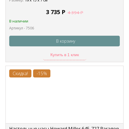
Размер:
19 х 15 х 7 см
3 735
Р
4 394
Р
В наличии
Артикул - 7506
В корзину
Купить в 1 клик
Скидка!
-15%
Настольные часы Howard Miller 645-727 Paragon