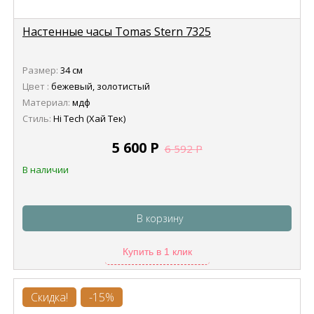
Настенные часы Tomas Stern 7325
Размер:
34 см
Цвет :
бежевый, золотистый
Материал:
мдф
Стиль:
Hi Tech (Хай Тек)
5 600
Р
6 592
Р
В наличии
В корзину
Купить в 1 клик
Скидка!
-15%