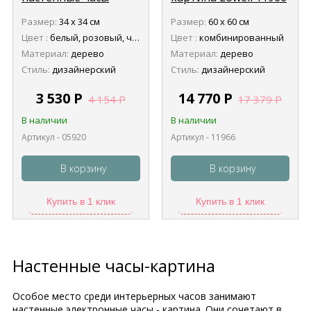
Lowell 05920
Размер:
34 х 34 см
Размер:
60 х 60 см
Цвет :
белый, розовый, черный
Цвет :
комбинированный
Материал:
дерево
Материал:
дерево
Стиль:
дизайнерский
Стиль:
дизайнерский
3 530
Р
14 770
Р
4 154
Р
17 379
Р
В наличии
В наличии
Артикул - 05920
Артикул - 11966
В корзину
В корзину
Купить в 1 клик
Купить в 1 клик
Настенные часы-картина
Особое место среди интерьерных часов занимают
настенные электронные часы - картина. Они сочетают в