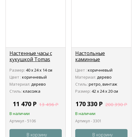
Настенные часы с
Настольные
кукушкой Tomas
каминные
Stern 5106
механические часы
Размер:
40 х 24 х 14 см
Цвет :
коричневый
Tomas Stern 3301
Цвет :
коричневый
Материал:
дерево
Материал:
дерево
Стиль:
ретро, винтаж
Стиль:
классика
Размер:
42 х 24 х 20 см
11 470
Р
170 330
Р
13 496
Р
200 390
Р
В наличии
В наличии
Артикул - 5106
Артикул - 3301
В корзину
В корзину