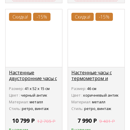
Скидка!
-15%
Скидка!
-15%
Настенные
Настенные часы с
двусторонние часы с
термометром и
термометром Tomas
гигрометром Tomas
Размер:
41 х 52 х 15 см
Размер:
46 см
Stern 9110
Stern 9111
Цвет :
черный антик
Цвет :
коричневый антик
Материал:
металл
Материал:
металл
Стиль:
ретро, винтаж
Стиль:
ретро, винтаж
10 799
Р
7 990
Р
12 705
Р
9 401
Р
В наличии
В наличии