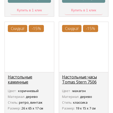
Купить в 1 клик
Купить в 1 клик
Скидка!
-15%
Скидка!
-15%
Настольные
Настольные часы
каминные
Tomas Stern 7506
механические часы
Цвет :
коричневый
Цвет :
махагон
Tomas Stern 3302
Материал:
дерево
Материал:
дерево
Стиль:
ретро, винтаж
Стиль:
классика
Размер:
26 х 65 х 17 см
Размер:
19 х 15 х 7 см