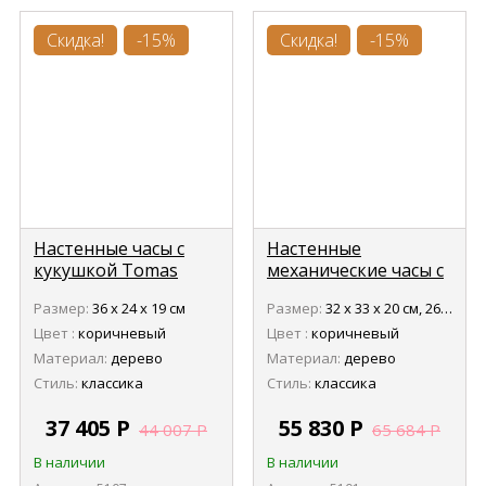
Скидка!
-15%
Скидка!
-15%
Настенные часы с
Настенные
кукушкой Tomas
механические часы с
Stern 5107
кукушкой Tomas
Размер:
36 х 24 х 19 см
Размер:
32 х 33 х 20 см, 26 х 24 х 14 см
Stern 5101
Цвет :
коричневый
Цвет :
коричневый
Материал:
дерево
Материал:
дерево
Стиль:
классика
Стиль:
классика
37 405
Р
55 830
Р
44 007
Р
65 684
Р
В наличии
В наличии