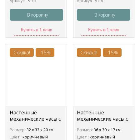
Артикул - 5107
Артикул - 5101
В корзину
В корзину
Купить в 1 клик
Купить в 1 клик
Скидка!
-15%
Скидка!
-15%
Настенные
Настенные
механические часы с
механические часы с
кукушкой Tomas
кукушкой Tomas
Размер:
32 х 33 х 20 см
Размер:
36 х 30 х 17 см
Stern 5102
Stern 5103
Цвет :
коричневый
Цвет :
коричневый