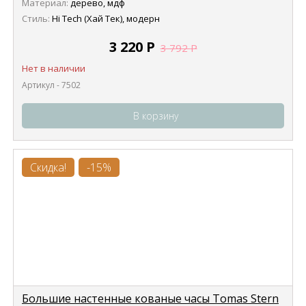
Материал:
дерево, мдф
Стиль:
Hi Tech (Хай Тек), модерн
3 220
Р
3 792
Р
Нет в наличии
Артикул - 7502
В корзину
Скидка!
-15%
Большие настенные кованые часы Tomas Stern