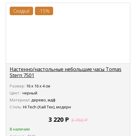
Скидка!
-15%
Настенно/настольные небольшие часы Tomas
Stern 7501
Размер:
16 х 16 х 4 см
Цвет :
черный
Материал:
дерево, мдф
Стиль:
Hi Tech (Хай Тек), модерн
3 220
Р
3 792
Р
В наличии