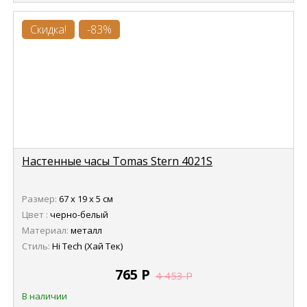
Скидка!
-83%
Настенные часы Tomas Stern 4021S
Размер:
67 х 19 х 5 см
Цвет :
черно-белый
Материал:
металл
Стиль:
Hi Tech (Хай Тек)
765
Р
4 453
Р
В наличии