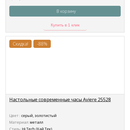
В корзину
Купить в 1 клик
Скидка!
-88%
Настольные современные часы Aviere 25528
Цвет :
серый, золотистый
Материал:
металл
Стиль:
Hi Tech (Хай Тек)