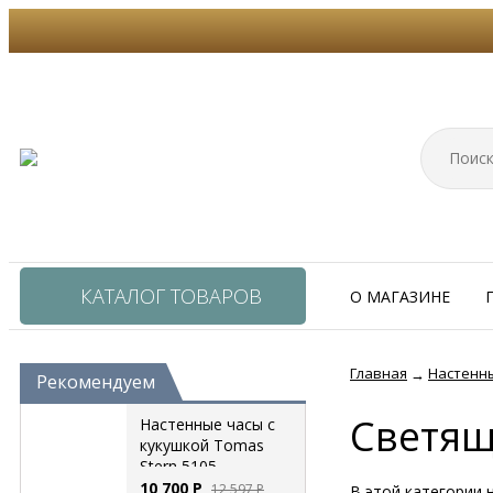
КАТАЛОГ ТОВАРОВ
О МАГАЗИНЕ
Главная
Настенн
→
Рекомендуем
Светящ
Настенные часы с
кукушкой Tomas
Stern 5105
10 700
Р
12 597
Р
В этой категории 