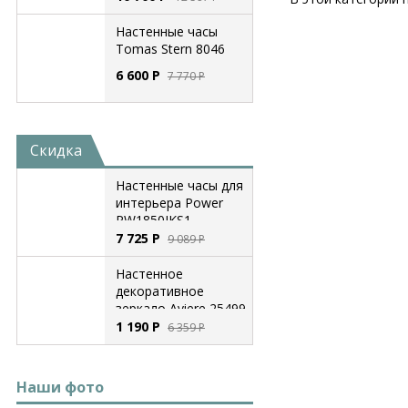
Настенные часы
Tomas Stern 8046
6 600
Р
7 770
Р
Скидка
Настенные часы для
интерьера Power
PW1850JKS1
7 725
Р
9 089
Р
Настенное
декоративное
зеркало Aviere 25499
1 190
Р
6 359
Р
Наши фото