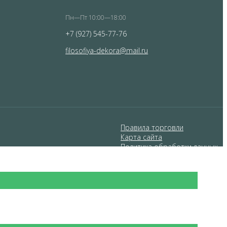
Пн—Пт 10:00—18:00
+7 (927) 545-77-76
filosofiya-dekora@mail.ru
Правила торговли
Карта сайта
Политика обработки данных