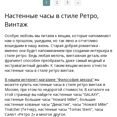
1
2
3
→
Настенные часы в стиле Ретро,
Винтаж
Особую любовь мы питаем к вещам, которые напоминают
нам о прошлом, ушедшем, но так явно и отчетливо
вошедшим в нашу жизнь. Старая добрая романтика -
именно она будет напоминанием при создании интерьера в
стиле ретро. Ведь любая мелочь, винтажная деталь или
фрагмент способен преобразить даже самый модный и
экстравагантный дизайн. К таким вещам можно отнести
настенные часы в стиле ретро винтаж.
В нашем интернет-магазине “Философия декора”
вы
можете купить настенные часы в стиле ретро винтаж в
Москве, при этом по недорогой стоимости. В каталоге на
этой странице вы найдете настенные часы “GALAXY”,
настенные большие часы “Howard Miller”, большие
настенные кованые часы “Династия”, часы “Howard Miller”
Tnatcher (Тетчер), настенные часы “Tomas Stern”, часы
Салют «Ретро 2» и многое другое.