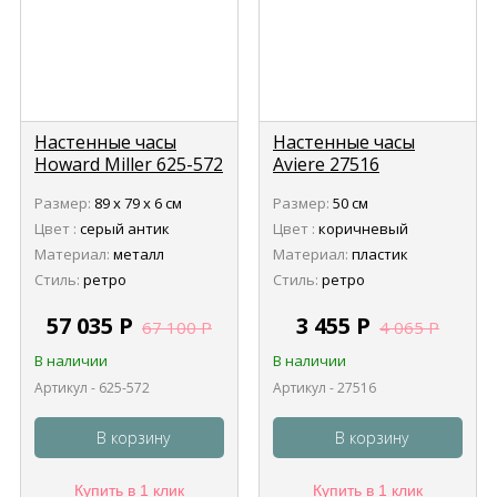
Настенные часы
Настенные часы
Howard Miller 625-572
Aviere 27516
Gallery Pocket Watch
Размер:
89 х 79 х 6 см
Размер:
50 см
(Покет Уотч)
Цвет :
серый антик
Цвет :
коричневый
Материал:
металл
Материал:
пластик
Стиль:
ретро
Стиль:
ретро
57 035
Р
3 455
Р
67 100
Р
4 065
Р
В наличии
В наличии
Артикул - 625-572
Артикул - 27516
В корзину
В корзину
Купить в 1 клик
Купить в 1 клик