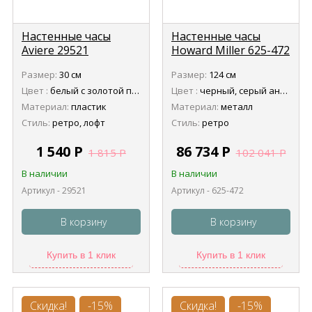
Настенные часы
Настенные часы
Aviere 29521
Howard Miller 625-472
Stockton (Стоктон)
Размер:
30 см
Размер:
124 см
Цвет :
белый с золотой патиной
Цвет :
черный, серый антик
Материал:
пластик
Материал:
металл
Стиль:
ретро, лофт
Стиль:
ретро
1 540
Р
86 734
Р
1 815
Р
102 041
Р
В наличии
В наличии
Артикул - 29521
Артикул - 625-472
В корзину
В корзину
Купить в 1 клик
Купить в 1 клик
Скидка!
-15%
Скидка!
-15%