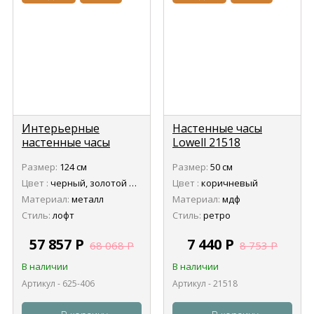
Интерьерные
Настенные часы
настенные часы
Lowell 21518
Howard Miller 625-406
Размер:
124 см
Размер:
50 см
Postema
Цвет :
черный, золотой антик
Цвет :
коричневый
Материал:
металл
Материал:
мдф
Стиль:
лофт
Стиль:
ретро
57 857
Р
7 440
Р
68 068
Р
8 753
Р
В наличии
В наличии
Артикул - 625-406
Артикул - 21518