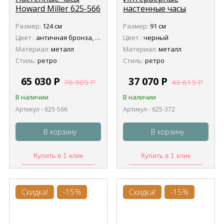
Howard Miller 625-566
настенные часы
Wingate (Уингейт)
Howard Miller 625-372
Размер:
124 см
Размер:
91 см
Lacy
Цвет :
античная бронза, антик черный
Цвет :
черный
Материал:
металл
Материал:
металл
Стиль:
ретро
Стиль:
ретро
65 030
Р
37 070
Р
76 505
Р
43 615
Р
В наличии
В наличии
Артикул - 625-566
Артикул - 625-372
В корзину
В корзину
Купить в 1 клик
Купить в 1 клик
Скидка!
-15%
Скидка!
-15%