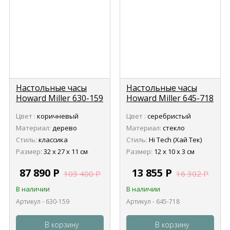
Настольные часы
Настольные часы
Howard Miller 630-159
Howard Miller 645-718
Urban Mantel
Fresko
Цвет :
коричневый
Цвет :
серебристый
Материал:
дерево
Материал:
стекло
Стиль:
классика
Стиль:
Hi Tech (Хай Тек)
Размер:
32 х 27 х 11 см
Размер:
12 х 10 х 3 см
87 890
Р
13 855
Р
103 400
Р
16 302
Р
В наличии
В наличии
Артикул - 630-159
Артикул - 645-718
В корзину
В корзину