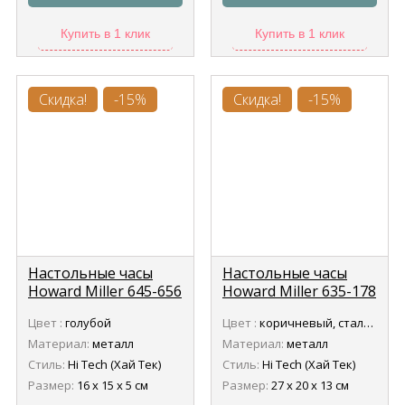
Купить в 1 клик
Купить в 1 клик
Скидка!
-15%
Скидка!
-15%
Настольные часы
Настольные часы
Howard Miller 645-656
Howard Miller 635-178
Guy Harvey Maritime
Zoltan
Цвет :
голубой
Цвет :
коричневый, стальной
Материал:
металл
Материал:
металл
Стиль:
Hi Tech (Хай Тек)
Стиль:
Hi Tech (Хай Тек)
Размер:
16 х 15 х 5 см
Размер:
27 х 20 х 13 см