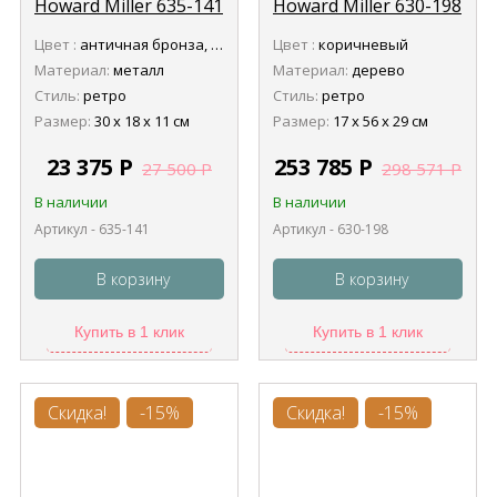
Howard Miller 635-141
Howard Miller 630-198
Vercelli Mantel
Newley (Ньюли)
Цвет :
античная бронза, антик черный
Цвет :
коричневый
(Верчеллии Мэнтл)
Материал:
металл
Материал:
дерево
Стиль:
ретро
Стиль:
ретро
Размер:
30 х 18 х 11 см
Размер:
17 х 56 х 29 см
23 375
Р
253 785
Р
27 500
Р
298 571
Р
В наличии
В наличии
Артикул - 635-141
Артикул - 630-198
В корзину
В корзину
Купить в 1 клик
Купить в 1 клик
Скидка!
-15%
Скидка!
-15%