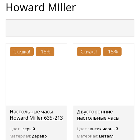
Howard Miller
Скидка!
-15%
Скидка!
-15%
Настольные часы
Двусторонние
Howard Miller 635-213
настольные часы
Emma (Эмма)
Howard Miller 635-195
Цвет :
серый
Цвет :
антик черный
CRAMDEN (Крэмден)
Материал:
дерево
Материал:
металл