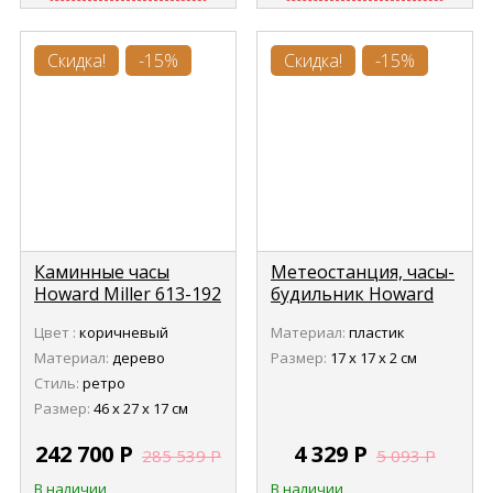
Скидка!
-15%
Скидка!
-15%
Каминные часы
Метеостанция, часы-
Howard Miller 613-192
будильник Howard
Downing (Даунинг)
Miller 645-760
Цвет :
коричневый
Материал:
пластик
Persona (Персона)
Материал:
дерево
Размер:
17 х 17 х 2 см
Стиль:
ретро
Размер:
46 х 27 х 17 см
242 700
Р
4 329
Р
285 539
Р
5 093
Р
В наличии
В наличии