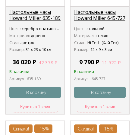
Настольные часы
Настольные часы
Howard Miller 635-189
Howard Miller 645-727
Merrick (Меррик)
Paragon (Пэреген)
Цвет :
серебро с патиной, серый антик
Цвет :
стальной
Материал:
дерево
Материал:
стекло
Стиль:
ретро
Стиль:
Hi Tech (Хай Тек)
Размер:
31 х 23 х 10 см
Размер:
12 х 9 х 3 см
36 020
Р
9 790
Р
42 378
Р
11 522
Р
В наличии
В наличии
Артикул - 635-189
Артикул - 645-727
В корзину
В корзину
Купить в 1 клик
Купить в 1 клик
Скидка!
-15%
Скидка!
-15%