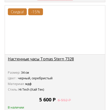
Скидка!
-15%
Настенные часы Tomas Stern 7328
Размер:
34 см
Цвет :
черный, серебристый
Материал:
мдф
Стиль:
Hi Tech (Хай Тек)
5 600
Р
6 592
Р
В наличии