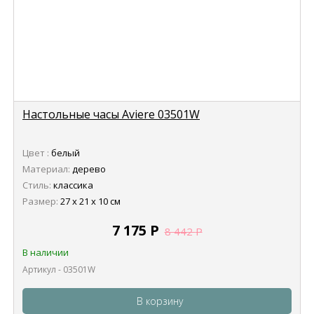
Настольные часы Aviere 03501W
Цвет :
белый
Материал:
дерево
Стиль:
классика
Размер:
27 х 21 х 10 см
7 175
Р
8 442
Р
В наличии
Артикул - 03501W
В корзину