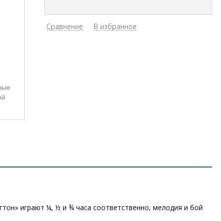
Сравнение
В избранное
вые
ой
тон» играют ¼, ½ и ¾ часа соответственно, мелодия и бой