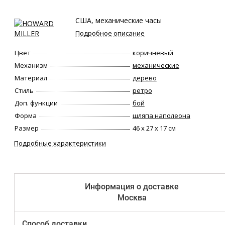
США, механические часы
Подробное описание
Цвет
коричневый
Механизм
механические
Материал
дерево
Стиль
ретро
Доп. функции
бой
Форма
шляпа наполеона
Размер
46 х 27 х 17 см
Подробные характеристики
Информация о доставке
Москва
Способ доставки