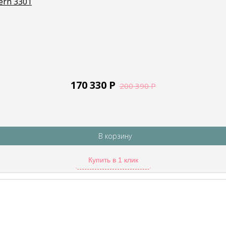
ern 3301
170 330
Р
200 390
Р
В корзину
Купить в 1 клик