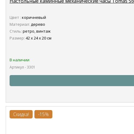
Настольные каминные механические часы Tomas St
Цвет :
коричневый
Материал:
дерево
Стиль:
ретро, винтаж
Размер:
42 х 24 х 20 см
В наличии
Артикул - 3301
Скидка!
-15%