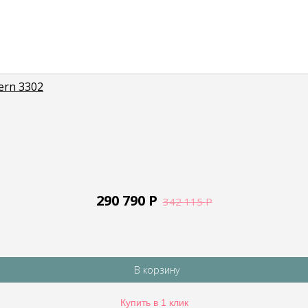
ern 3302
290 790
Р
342 115
Р
В корзину
Купить в 1 клик