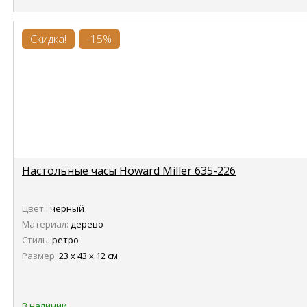
Скидка!
-15%
Настольные часы Howard Miller 635-226
Цвет :
черный
Материал:
дерево
Стиль:
ретро
Размер:
23 х 43 х 12 см
В наличии