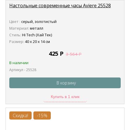
Настольные современные часы Aviere 25528
Цвет :
серый, золотистый
Материал:
металл
Стиль:
Hi Tech (Хай Тек)
Размер:
40 х 20 х 14 см
425
Р
3 564
Р
В наличии
Артикул - 25528
В корзину
Купить в 1 клик
Скидка!
-15%