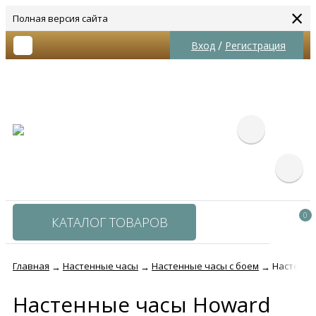
×
Полная версия сайта
/
Вход
Регистрация
0
КАТАЛОГ ТОВАРОВ
Главная
Настенные часы
Настенные часы с боем
Настенные
→
→
→
Настенные часы Howard