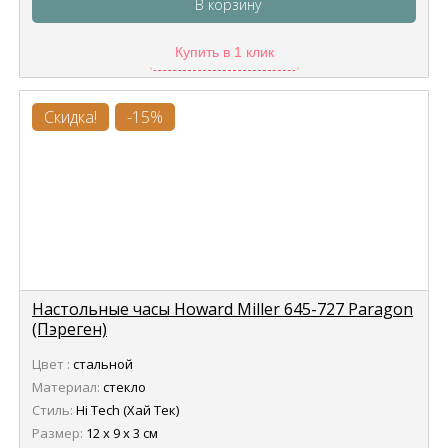
В корзину
Купить в 1 клик
Скидка!
-15%
Настольные часы Howard Miller 645-727 Paragon
(Пэреген)
Цвет :
стальной
Материал:
стекло
Стиль:
Hi Tech (Хай Тек)
Размер:
12 х 9 х 3 см