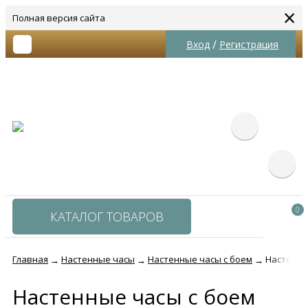
×
Полная версия сайта
/
Вход
Регистрация
0
КАТАЛОГ ТОВАРОВ
Главная
Настенные часы
Настенные часы с боем
Настенные
→
→
→
Настенные часы с боем