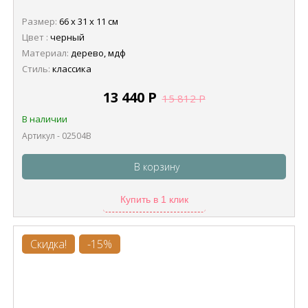
Размер:
66 х 31 х 11 см
Цвет :
черный
Материал:
дерево, мдф
Стиль:
классика
13 440
Р
15 812
Р
В наличии
Артикул - 02504B
В корзину
Купить в 1 клик
Скидка!
-15%