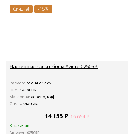
Скидка!
-15%
Настенные часы с боем Aviere 02505B
Размер:
72 х 34 х 12 см
Цвет :
черный
Материал:
дерево, мдф
Стиль:
классика
14 155
Р
16 654
Р
В наличии
Артикул - 02505B