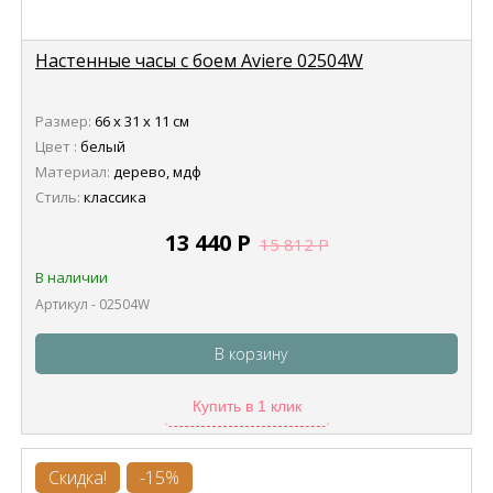
Настенные часы с боем Aviere 02504W
Размер:
66 х 31 х 11 см
Цвет :
белый
Материал:
дерево, мдф
Стиль:
классика
13 440
Р
15 812
Р
В наличии
Артикул - 02504W
В корзину
Купить в 1 клик
Скидка!
-15%