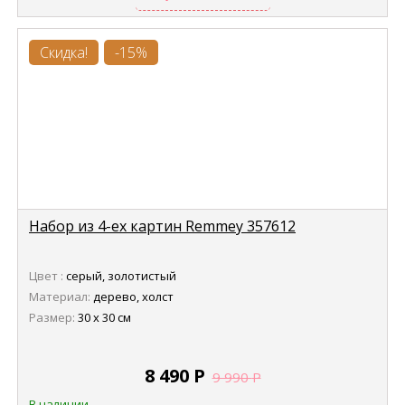
Скидка!
-15%
Набор из 4-ех картин Remmey 357612
Цвет :
серый, золотистый
Материал:
дерево, холст
Размер:
30 х 30 см
8 490
Р
9 990
Р
В наличии