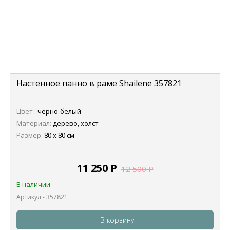
Настенное панно в раме Shailene 357821
Цвет :
черно-белый
Материал:
дерево, холст
Размер:
80 х 80 см
11 250
Р
12 500
Р
В наличии
Артикул - 357821
В корзину