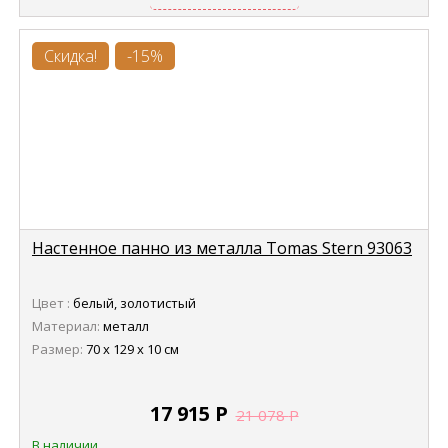
Скидка!
-15%
Настенное панно из металла Tomas Stern 93063
Цвет :
белый, золотистый
Материал:
металл
Размер:
70 х 129 х 10 см
17 915
Р
21 078
Р
В наличии