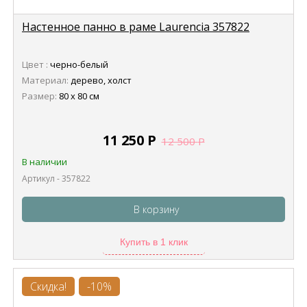
Настенное панно в раме Laurencia 357822
Цвет :
черно-белый
Материал:
дерево, холст
Размер:
80 х 80 см
11 250
Р
12 500
Р
В наличии
Артикул - 357822
В корзину
Купить в 1 клик
Скидка!
-10%