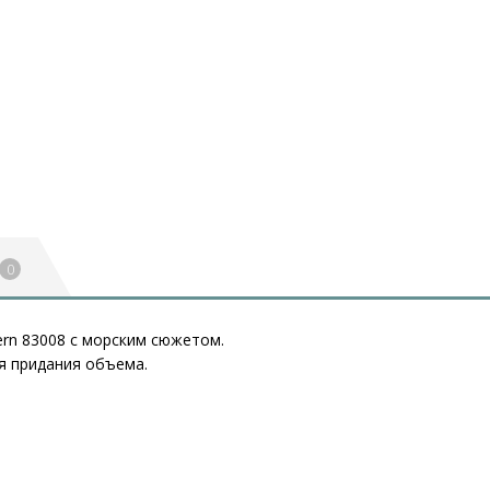
0
rn 83008 с морским сюжетом.
я придания объема.