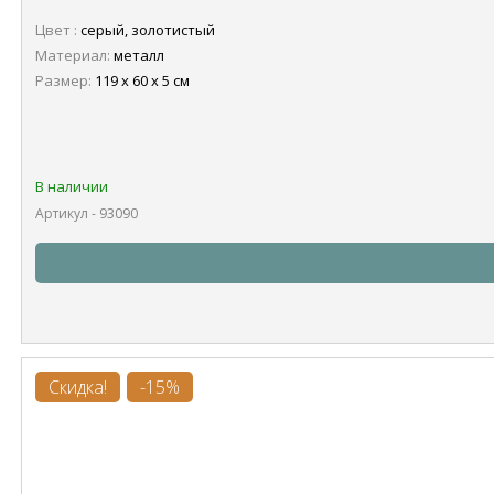
Цвет :
серый, золотистый
Материал:
металл
Размер:
119 х 60 х 5 см
В наличии
Артикул - 93090
Скидка!
-15%