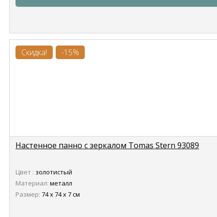
Скидка!
-15%
Настенное панно с зеркалом Tomas Stern 93089
Цвет :
золотистый
Материал:
металл
Размер:
74 х 74 х 7 см