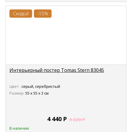
Скидка!
-15%
Интерьерный постер Tomas Stern 83045
Цвет :
серый, серебристый
Размер:
55 х 55 х 3 см
4 440
Р
5 220
Р
В наличии