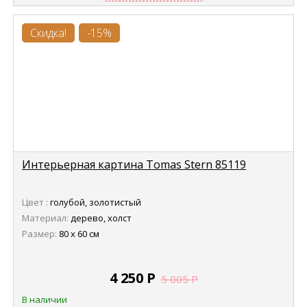
Скидка!
-15%
Интерьерная картина Tomas Stern 85119
Цвет :
голубой, золотистый
Материал:
дерево, холст
Размер:
80 х 60 см
4 250
Р
5 005
Р
В наличии