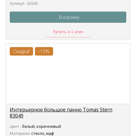
Артикул - 83045
В корзину
Купить в 1 клик
Скидка!
-15%
Интерьерное большое панно Tomas Stern
83049
Цвет :
белый, коричневый
Материал:
стекло, мдф