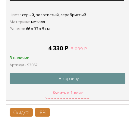
Цвет :
серый, золотистый, серебристый
Материал:
металл
Размер:
66 х 37 х 5 см
4 330
Р
5 099
Р
В наличии
Артикул - 93087
В корзину
Купить в 1 клик
Скидка!
-8%