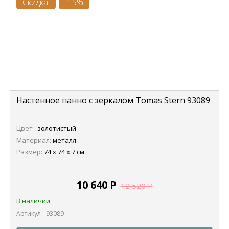
Скидка!
-15%
Настенное панно с зеркалом Tomas Stern 93089
Цвет :
золотистый
Материал:
металл
Размер:
74 х 74 х 7 см
10 640
Р
12 520
Р
В наличии
Артикул - 93089