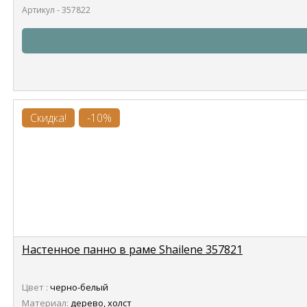
Артикул - 357822
Скидка!
-10%
Настенное панно в раме Shailene 357821
Цвет :
черно-белый
Материал:
дерево, холст