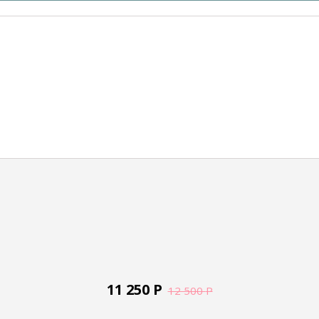
11 250
Р
12 500
Р