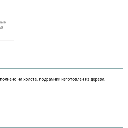
вые
ой
олнено на холсте, подрамник изготовлен из дерева.