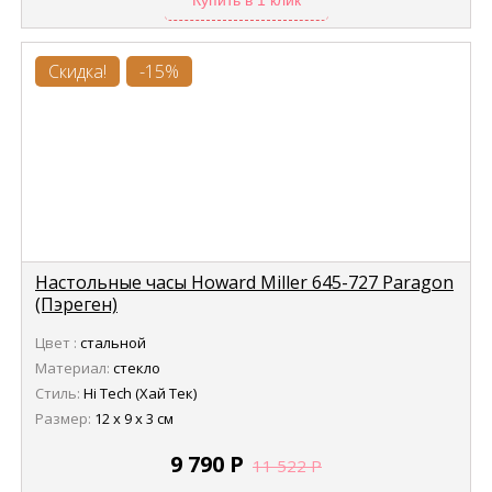
Купить в 1 клик
Скидка!
-15%
Настольные часы Howard Miller 645-727 Paragon
(Пэреген)
Цвет :
стальной
Материал:
стекло
Стиль:
Hi Tech (Хай Тек)
Размер:
12 х 9 х 3 см
9 790
Р
11 522
Р