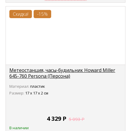
Скидка!
-15%
Метеостанция, часы-будильник Howard Miller
645-760 Persona (Персона)
Материал:
пластик
Размер:
17 х 17 х 2 см
4 329
Р
5 093
Р
В наличии