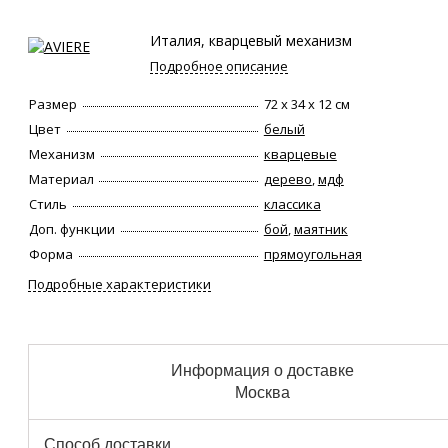
Италия, кварцевый механизм
Подробное описание
Размер
72 х 34 х 12 см
Цвет
белый
Механизм
кварцевые
Материал
дерево
,
мдф
Стиль
классика
Доп. функции
бой
,
маятник
Форма
прямоугольная
Подробные характеристики
Информация о доставке
Москва
Способ доставки