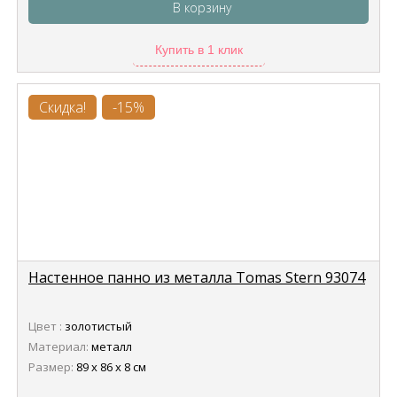
В корзину
Купить в 1 клик
Скидка!
-15%
Настенное панно из металла Tomas Stern 93074
Цвет :
золотистый
Материал:
металл
Размер:
89 х 86 х 8 см