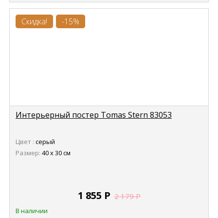
Скидка!
-15%
Интерьерный постер Tomas Stern 83053
Цвет :
серый
Размер:
40 х 30 см
1 855
Р
2 179
Р
В наличии