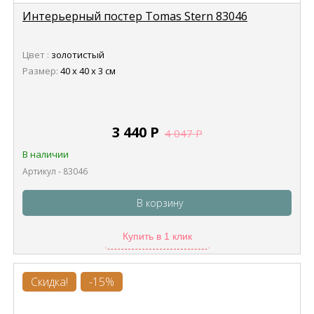
Интерьерный постер Tomas Stern 83046
Цвет :
золотистый
Размер:
40 х 40 х 3 см
3 440
Р
4 047
Р
В наличии
Артикул - 83046
В корзину
Купить в 1 клик
Скидка!
-15%