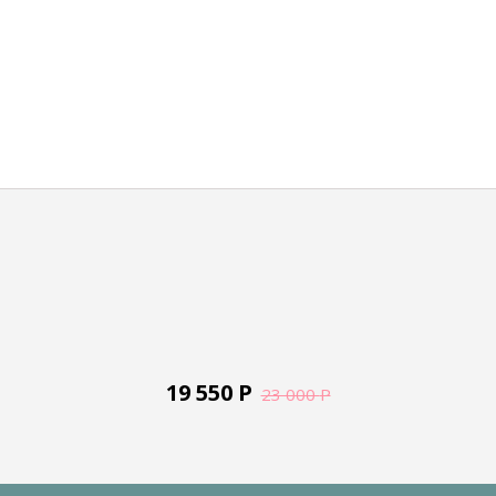
19 550
Р
23 000
Р