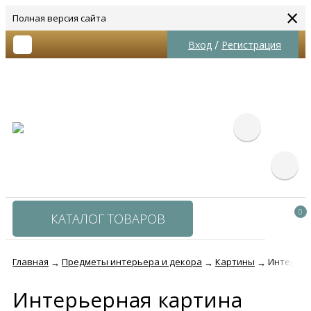
×
Полная версия сайта
/
Вход
Регистрация
0
КАТАЛОГ ТОВАРОВ
Главная
Предметы интерьера и декора
Картины
Интерьер
→
→
→
Интерьерная картина