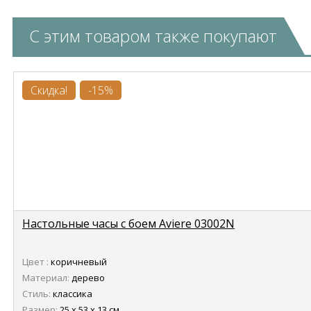
С этим товаром также покупают
Скидка!
-15%
Настольные часы с боем Aviere 03002N
Цвет :
коричневый
Материал:
дерево
Стиль:
классика
Размер:
25 х 53 х 13 см