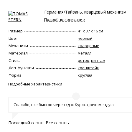
Германия/Тайвань, кварцевый механизм
Подробное описание
Размер
41 х 37 х 16 см
Цвет
черный
Механизм
кварцевые
Материал
металл
Стиль
ретро
,
винтаж
Доп. функции
кронштейн
Форма
круглая
Подробные характеристики
Спасибо, все быстро через сдэк Курска, рекомендую!
Последний отзыв.
Все отзывы