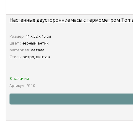
Настенные двусторонние часы с термометром Tomas
Размер:
41 х 52 х 15 см
Цвет :
черный антик
Материал:
металл
Стиль:
ретро, винтаж
В наличии
Артикул - 9110