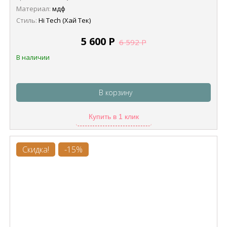
Материал:
мдф
Стиль:
Hi Tech (Хай Тек)
5 600
Р
6 592
Р
В наличии
В корзину
Купить в 1 клик
Скидка!
-15%