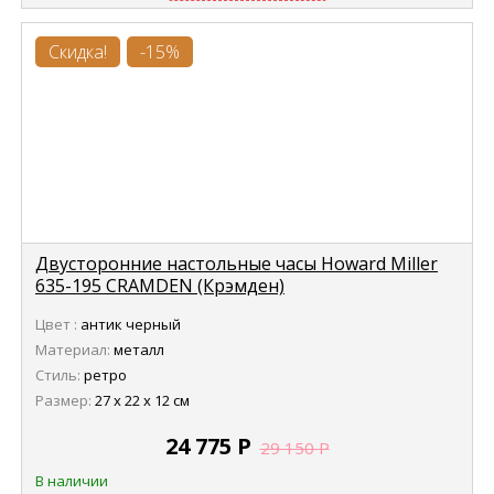
Скидка!
-15%
Двусторонние настольные часы Howard Miller
635-195 CRAMDEN (Крэмден)
Цвет :
антик черный
Материал:
металл
Стиль:
ретро
Размер:
27 х 22 х 12 см
24 775
Р
29 150
Р
В наличии