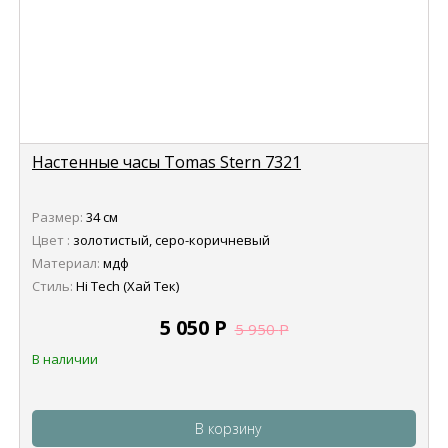
Настенные часы Tomas Stern 7321
Размер:
34 см
Цвет :
золотистый, серо-коричневый
Материал:
мдф
Стиль:
Hi Tech (Хай Тек)
5 050
Р
5 950
Р
В наличии
В корзину