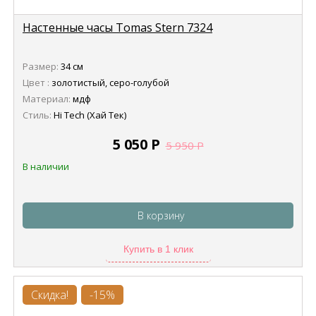
Настенные часы Tomas Stern 7324
Размер:
34 см
Цвет :
золотистый, серо-голубой
Материал:
мдф
Стиль:
Hi Tech (Хай Тек)
5 050
Р
5 950
Р
В наличии
В корзину
Купить в 1 клик
Скидка!
-15%