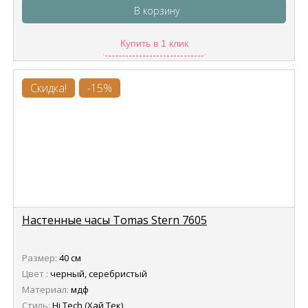
В корзину
Купить в 1 клик
Скидка!
-15%
Настенные часы Tomas Stern 7605
Размер:
40 см
Цвет :
черный, серебристый
Материал:
мдф
Стиль:
Hi Tech (Хай Тек)