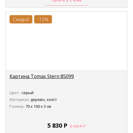
Купить в 1 клик
Скидка!
-15%
Картина Tomas Stern 85099
Цвет :
серый
Материал:
дерево, холст
Размер:
70 х 100 х 3 см
5 830
Р
6 864
Р