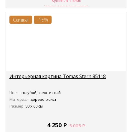
Купить в 1 клик
Скидка!
-15%
Интерьерная картина Tomas Stern 85118
Цвет :
голубой, золотистый
Материал:
дерево, холст
Размер:
80 х 60 см
4 250
Р
5 005
Р