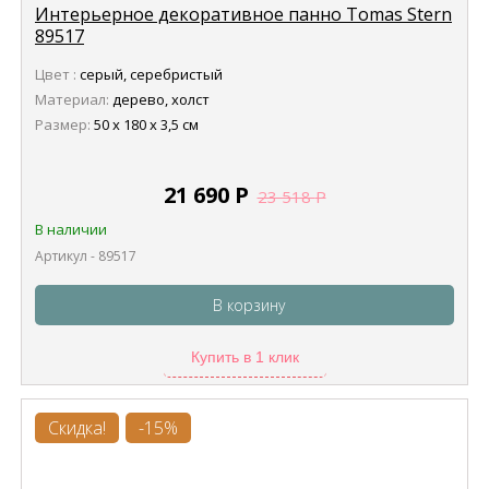
Интерьерное декоративное панно Tomas Stern
89517
Цвет :
серый, серебристый
Материал:
дерево, холст
Размер:
50 x 180 x 3,5 см
21 690
Р
23 518
Р
В наличии
Артикул - 89517
В корзину
Купить в 1 клик
Скидка!
-15%