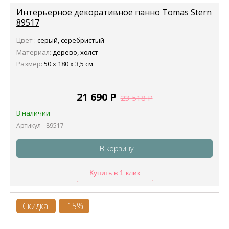
Интерьерное декоративное панно Tomas Stern
89517
Цвет :
серый, серебристый
Материал:
дерево, холст
Размер:
50 x 180 x 3,5 см
21 690
Р
23 518
Р
В наличии
Артикул - 89517
В корзину
Купить в 1 клик
Скидка!
-15%