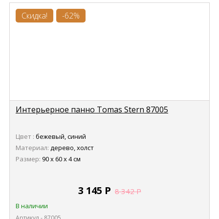
Скидка!
-62%
Интерьерное панно Tomas Stern 87005
Цвет :
бежевый, синий
Материал:
дерево, холст
Размер:
90 х 60 х 4 см
3 145
Р
8 342
Р
В наличии
Артикул - 87005