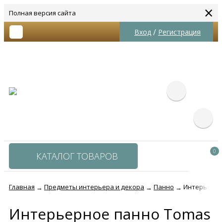
×
Полная версия сайта
/
Вход
Регистрация
0
КАТАЛОГ ТОВАРОВ
Главная
Предметы интерьера и декора
Панно
Интерьерно
→
→
→
Интерьерное панно Tomas