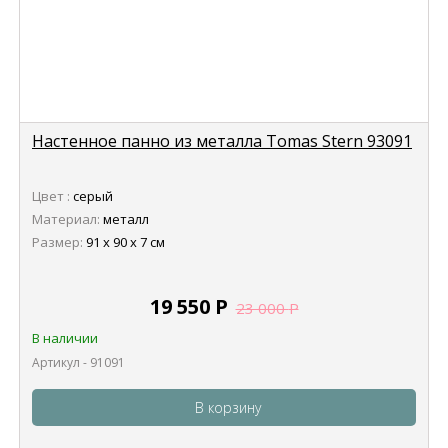
Настенное панно из металла Tomas Stern 93091
Цвет :
серый
Материал:
металл
Размер:
91 х 90 х 7 см
19 550
Р
23 000
Р
В наличии
Артикул - 91091
В корзину