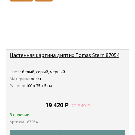
Настенная картина диптих Tomas Stern 87054
Цвет :
белый, серый, черный
Материал:
холст
Размер:
100 х 75 х 5 см
19 420
Р
22 849
Р
В наличии
Артикул - 87054