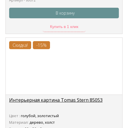
Артикул - 93072
В корзину
Купить в 1 клик
Скидка!
-15%
Интерьерная картина Tomas Stern 85053
Цвет :
голубой, золотистый
Материал:
дерево, холст