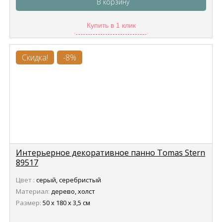
В корзину
Купить в 1 клик
Скидка!
-8%
Интерьерное декоративное панно Tomas Stern
89517
Цвет :
серый, серебристый
Материал:
дерево, холст
Размер:
50 x 180 x 3,5 см