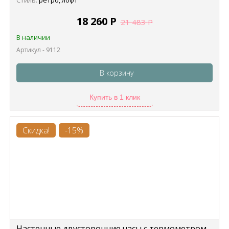
Стиль:
ретро, лофт
18 260
Р
21 483
Р
В наличии
Артикул - 9112
В корзину
Купить в 1 клик
Скидка!
-15%
Настенные двусторонние часы с термометром