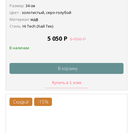
Размер:
34 см
Цвет :
золотистый, серо-голубой
Материал:
мдф
Стиль:
Hi Tech (Хай Тек)
5 050
Р
5 950
Р
В наличии
В корзину
Купить в 1 клик
Скидка!
-15%