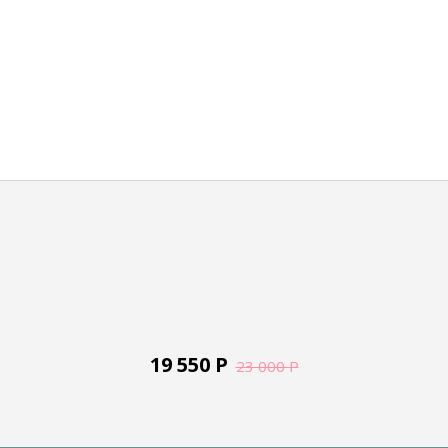
19 550
Р
23 000
Р