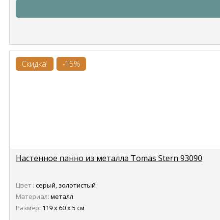
Скидка!
-15%
Настенное панно из металла Tomas Stern 93090
Цвет :
серый, золотистый
Материал:
металл
Размер:
119 х 60 х 5 см