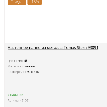
Скидка!
-15%
Настенное панно из металла Tomas Stern 93091
Цвет :
серый
Материал:
металл
Размер:
91 х 90 х 7 см
В наличии
Артикул - 91091